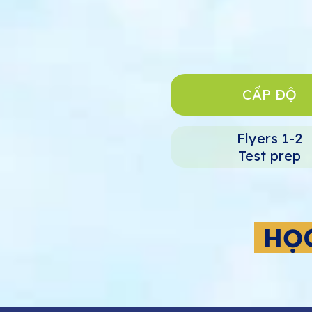
CẤP ĐỘ
Flyers 1-2
Test prep
HỌC