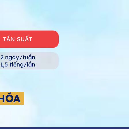
TẦN SUẤT
2 ngày/tuần
1,5 tiếng/lần
KHÓA