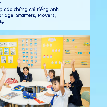
h
ợ các chứng chỉ tiếng Anh
idge: Starters, Movers,
,...