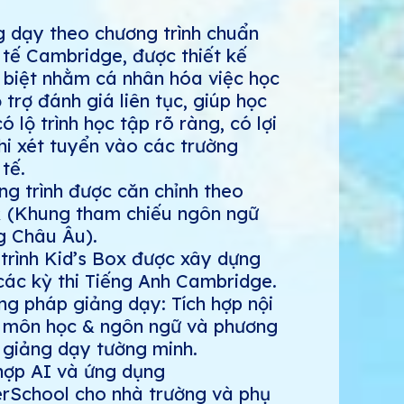
g dạy theo chương trình chuẩn
tế Cambridge, được thiết kế
 biệt nhằm cá nhân hóa việc học
 trợ đánh giá liên tục, giúp học
có lộ trình học tập rõ ràng, có lợi
hi xét tuyển vào các trường
tế.
g trình được căn chỉnh theo
 (Khung tham chiếu ngôn ngữ
g Châu Âu).
trình Kid’s Box được xây dựng
các kỳ thi Tiếng Anh Cambridge.
g pháp giảng dạy: Tích hợp nội
 môn học & ngôn ngữ và phương
 giảng dạy tường minh.
hợp AI và ứng dụng
rSchool cho nhà trường và phụ