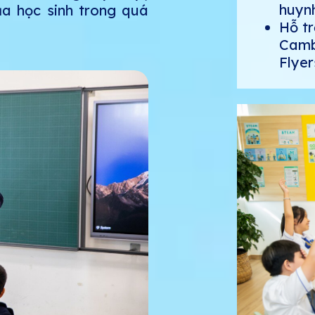
huyn
a học sinh trong quá
Hỗ tr
Cambr
Flyers