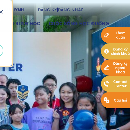
PHỤ HUYNH
ĐĂNG KÝ
ĐĂNG NHẬP
d
ƠNG TRÌNH HỌC
CUỘC SỐNG HỌC ĐƯỜNG
Tham
quan
Đăng ký
chính khoá
Đăng ký
ngoại
khoá
Contact
Center
Câu hỏi