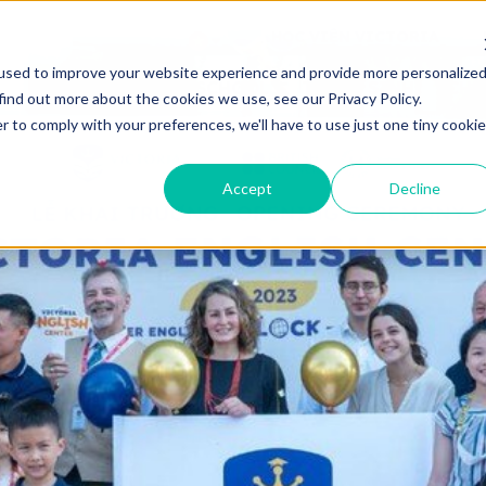
HỌC VIỆN VICTORIA
used to improve your website experience and provide more personalize
VỀ VICTORIA SCHOOL
TUYỂN SINH
CHƯ
find out more about the cookies we use, see our Privacy Policy.
r to comply with your preferences, we'll have to use just one tiny cookie
Accept
Decline