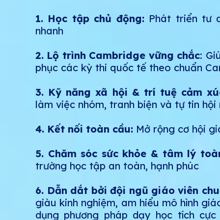
1. Học tập chủ động:
Phát triển tư
nhanh
2.
Lộ trình Cambridge vững chắc
: Gi
phục các kỳ thi quốc tế theo chuẩn C
3. Kỹ năng xã hội & trí tuệ cảm x
làm việc nhóm, tranh biện và tự tin hội
4. Kết nối toàn cầu:
Mở rộng cơ hội gi
5. Chăm sóc sức khỏe & tâm lý toàn
trường học tập an toàn, hạnh phúc
6. Dẫn dắt bởi đội ngũ giáo viên ch
giàu kinh nghiệm, am hiểu mô hình gi
dụng phương pháp dạy học tích cực 