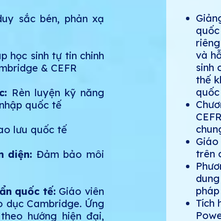
Giản
 duy sắc bén, phản xạ
quốc 
riêng
và hỗ
úp học sinh tự tin chinh
sinh 
ambridge & CEFR
thế k
quốc 
úc:
Rèn luyện kỹ năng
Chươn
 nhập quốc tế
CEFR
chun
ao lưu quốc tế
Giáo 
trên 
 diện:
Đảm bảo môi
Phươn
dung
pháp
uẩn quốc tế:
Giáo viên
Tích 
áo dục Cambridge. Ứng
Powe
theo hướng hiện đại,