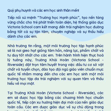
Quý phụ huynh và các em học sinh thân mến!
Tiếp nối sứ mệnh “Trường học Hạnh phúc”, tạo nền tảng
vững chắc cho trẻ phát triển toàn diện, hệ thống giáo dục
Victoria School cam kết mang đến trải nghiệm học đường
bằng tất cả sự tận tâm, chuyên nghiệp và sự thấu hiểu
dành cho các em.
Nhà trường tin rằng, một môi trường học tập hạnh phúc
sẽ là nơi gieo hạt giống tâm hồn, năng lực, phẩm chất và
tư duy tốt nhất cho các em. Trên hành trình hiện thực hoá
lý tưởng này, Trường Khải Hoàn (Victoria School -
Riverside) đặt trọn tâm huyết trong việc đầu tư cơ sở vật
chất và tuyển chọn, đào tạo đội ngũ giáo viên chuẩn mực
quốc tế nhằm mang đến cho các em học sinh một môi
trường học tập đa trải nghiệm với sự quan tâm và thấu
hiểu về mọi mặt.
Tại Trường Khải Hoàn (Victoria School - Riverside), các
em sẽ được học tập bằng các chương trình học chuẩn
quốc tế, tiếp cận xu hướng hiện đại mới của nền giáo dục
toàn cầu. Các em được giáo dục về sự chủ động trong