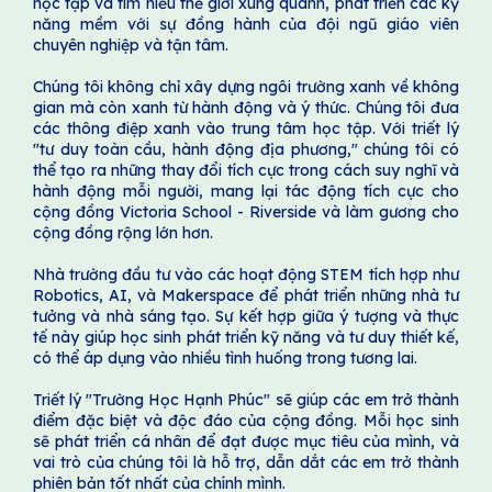
học tập và tìm hiểu thế giới xung quanh, phát triển các kỹ
năng mềm với sự đồng hành của đội ngũ giáo viên
chuyên nghiệp và tận tâm.
Chúng tôi không chỉ xây dựng ngôi trường xanh về không
gian mà còn xanh từ hành động và ý thức. Chúng tôi đưa
các thông điệp xanh vào trung tâm học tập. Với triết lý
"tư duy toàn cầu, hành động địa phương," chúng tôi có
thể tạo ra những thay đổi tích cực trong cách suy nghĩ và
hành động mỗi người, mang lại tác động tích cực cho
cộng đồng Victoria School - Riverside và làm gương cho
cộng đồng rộng lớn hơn.
Nhà trường đầu tư vào các hoạt động STEM tích hợp như
Robotics, AI, và Makerspace để phát triển những nhà tư
tưởng và nhà sáng tạo. Sự kết hợp giữa ý tượng và thực
tế này giúp học sinh phát triển kỹ năng và tư duy thiết kế,
có thể áp dụng vào nhiều tình huống trong tương lai.
Triết lý "Trường Học Hạnh Phúc" sẽ giúp các em trở thành
điểm đặc biệt và độc đáo của cộng đồng. Mỗi học sinh
sẽ phát triển cá nhân để đạt được mục tiêu của mình, và
vai trò của chúng tôi là hỗ trợ, dẫn dắt các em trở thành
phiên bản tốt nhất của chính mình.