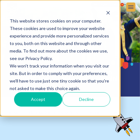
Đăng ký
Đăng nhập
VỀ VICTORIA SCHOOL
TUYỂN SINH
CUỘC SỐNG HỌC ĐƯỜNG
This website stores cookies on your computer.
These cookies are used to improve your website
experience and provide more personalized services
to you, both on this website and through other
media. To find out more about the cookies we use,
see our Privacy Policy.
We won't track your information when you visit our
Học sinh hạnh phúc trở thành
site. But in order to comply with your preferences,
phiên bản tốt nhất của chính mình
we'll have to use just one tiny cookie so that you're
not asked to make this choice again.
Accept
Decline
HOME
CHÀO MỪNG ĐẾN VỚI VICTORIA
>