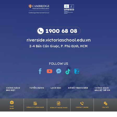
riverside.victoriaschool.edu.vn
2-4 Bến Cần Giuộc, P. Phú Định, HCM
FOLLOW US
CHÍNH SÁCH
TUYỂN DỤNG
LỊCH HỌC
SƠ ĐỒ TRANG WEB
CHÍNH SÁCH
THAM
CÂU HỎI
ĐĂNG KÝ CHÍNH KHOÁ
CONTACT CENTER
ĐĂNG KÝ NGOẠI KHOÁ
QUAN