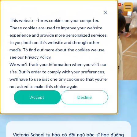
Đăng ký
Đăng nhập
VỀ VICTORIA SCHOOL
TUYỂN SINH
CUỘC SỐNG HỌC ĐƯỜNG
This website stores cookies on your computer.
These cookies are used to improve your website
experience and provide more personalized services
to you, both on this website and through other
media. To find out more about the cookies we use,
see our Privacy Policy.
We won't track your information when you visit our
site. But in order to comply with your preferences,
we'll have to use just one tiny cookie so that you're
not asked to make this choice again.
THỂ CHẤT KHOẺ MẠNH - PHÁT
Accept
Decline
TRIỂN BỀN VỮNG
Victoria School tự hào có đội ngũ bác sĩ học đường