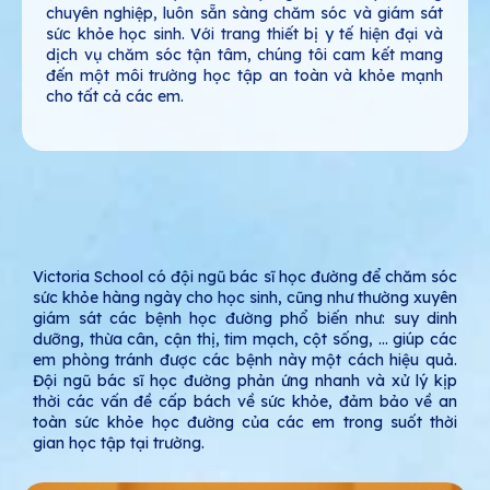
chuyên nghiệp, luôn sẵn sàng chăm sóc và giám sát
sức khỏe học sinh. Với trang thiết bị y tế hiện đại và
dịch vụ chăm sóc tận tâm, chúng tôi cam kết mang
đến một môi trường học tập an toàn và khỏe mạnh
cho tất cả các em.
Victoria School có đội ngũ bác sĩ học đường để chăm sóc
sức khỏe hàng ngày cho học sinh, cũng như thường xuyên
giám sát các bệnh học đường phổ biến như: suy dinh
dưỡng, thừa cân, cận thị, tim mạch, cột sống, ... giúp các
em phòng tránh được các bệnh này một cách hiệu quả.
Đội ngũ bác sĩ học đường phản ứng nhanh và xử lý kịp
thời các vấn đề cấp bách về sức khỏe, đảm bảo về an
toàn sức khỏe học đường của các em trong suốt thời
gian học tập tại trường.