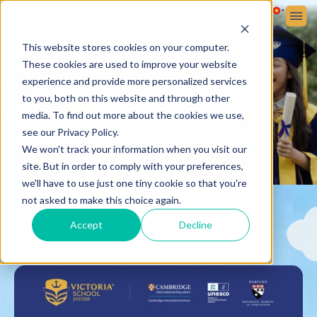
Đăng ký
Đăng nhập
VỀ VICTORIA SCHOOL
TUYỂN SINH
CUỘC SỐNG HỌC ĐƯỜNG
This website stores cookies on your computer.
These cookies are used to improve your website
experience and provide more personalized services
to you, both on this website and through other
media. To find out more about the cookies we use,
see our Privacy Policy.
We won't track your information when you visit our
site. But in order to comply with your preferences,
we'll have to use just one tiny cookie so that you're
not asked to make this choice again.
Accept
Decline
LỊCH NĂM HỌC