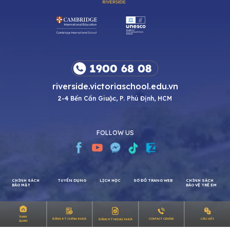
riverside.victoriaschool.edu.vn
2-4 Bến Cần Giuộc, P. Phú Định, HCM
FOLLOW US
CHÍNH SÁCH
TUYỂN DỤNG
LỊCH HỌC
SƠ ĐỒ TRANG WEB
CHÍNH SÁCH
THAM
CÂU HỎI
ĐĂNG KÝ CHÍNH KHOÁ
CONTACT CENTER
ĐĂNG KÝ NGOẠI KHOÁ
QUAN